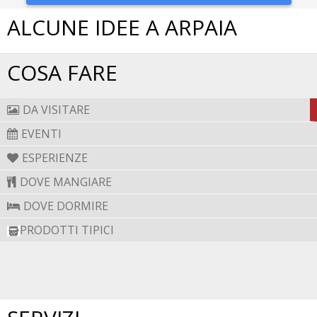
• Resti delle mura medioevali di epoca longobarda
ALCUNE IDEE A ARPAIA
• La Chiesa Parrocchiale San Michele Arcangelo
"
COSA FARE
DA VISITARE
EVENTI
ESPERIENZE
DOVE MANGIARE
DOVE DORMIRE
PRODOTTI TIPICI