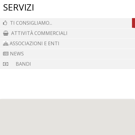
SERVIZI
contado (comitatus) aquilano: nella tassazione ad esso
imposta nel 1269 compaiono anche Navelli e
Civitaretenga. A questo periodo risalgono i resti visibili
TI CONSIGLIAMO...
del castello di Navelli con Porta Castello. Alla prima
ATTIVITÀ COMMERCIALI
fortificazione si aggiunge poi un secondo giro di mura più
ASSOCIAZIONI E ENTI
ampio, atto ad accogliere gli abitanti della piana: nacque
allora il borgo tardo-medievale di Navelli, a cui si
NEWS
accedeva tramite Porta San Pelino, Porta Santa
BANDI
Maria e Porta Villotta.
Alcuni avvenimenti nefasti, come i terremoti e le
epidemie di peste registrate nel Trecento e nel
Quattrocento, segnano il territorio. In effetti, a seguito
dei quali si sono effettuati restauri e realizzati
mutamenti di uso di alcuni luoghi: in particolare nella
chiesa di Sant’Egidio a Civitaretenga si “deturparono” gli
affreschi del Trecento con una sorta di cronaca graffita
degli eventi datata 1478-1480; nel frattempo a Navelli