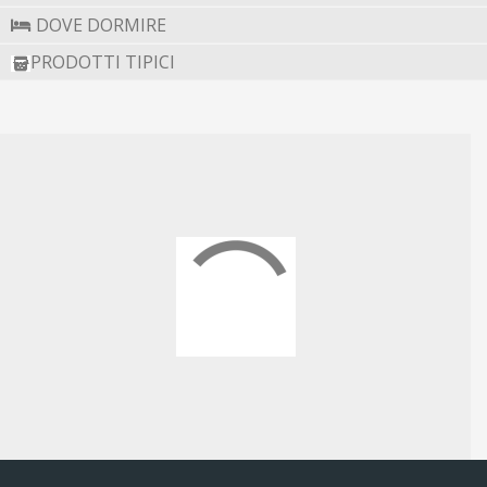
museo open-air - che ha fatto guadagnare al paese il
DOVE DORMIRE
titolo di “Uno dei Borghi più Belli d’Italia” nel 2008.
PRODOTTI TIPICI