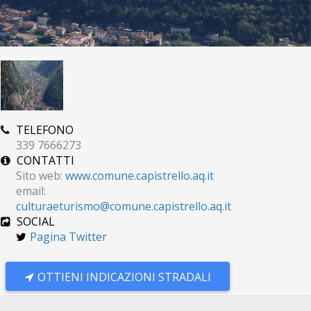
TELEFONO
339 7666273
CONTATTI
Sito web:
www.comune.capistrello.aq.it
email:
culturaeturismo@comune.capistrello.aq.it
SOCIAL
Pagina Twitter
OTTIENI INDICAZIONI STRADALI