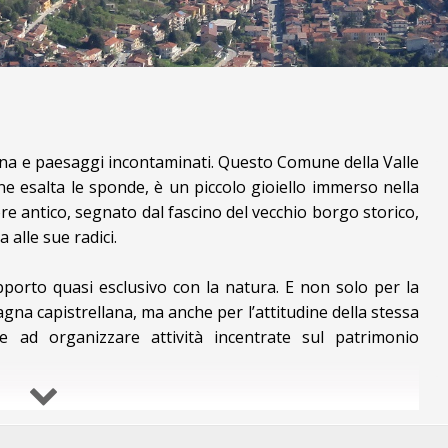
omana e paesaggi incontaminati. Questo Comune della Valle
 ne esalta le sponde, è un piccolo gioiello immerso nella
re antico, segnato dal fascino del vecchio borgo storico,
alle sue radici.
apporto quasi esclusivo con la natura. E non solo per la
agna capistrellana, ma anche per l’attitudine della stessa
ne ad organizzare attività incentrate sul patrimonio
bitato e lo spirito collettivo. Uno scenario mozzafiato a
arco Naturale dei Simbruini Laziali. Una distesa avvenente,