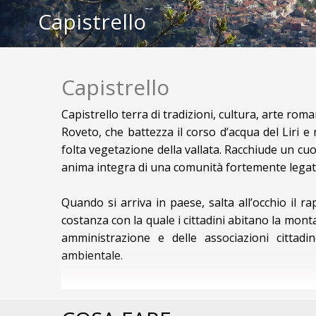
Capistrello
Capistrello
Capistrello terra di tradizioni, cultura, arte r
Roveto, che battezza il corso d’acqua del Liri e
folta vegetazione della vallata. Racchiude un cuo
anima integra di una comunità fortemente legata 
Quando si arriva in paese, salta all’occhio il r
costanza con la quale i cittadini abitano la mont
amministrazione e delle associazioni cittadi
ambientale.
L’Altopiano della Renga sovrasta e abbraccia l’a
circa 1360 metri d’altitudine, al confine con il P