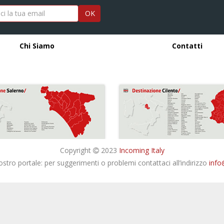
OK
Chi Siamo
Contatti
Copyright
2023
Incoming Italy
nostro portale: per suggerimenti o problemi contattaci all’indirizzo
info