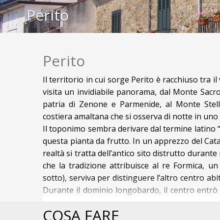
Perito
Perito
Il territorio in cui sorge Perito è racchiuso tra il 
visita un invidiabile panorama, dal Monte Sacro 
patria di Zenone e Parmenide, al Monte Stell
costiera amalfitana che si osserva di notte in uno sc
Il toponimo sembra derivare dal termine latino “P
questa pianta da frutto. In un apprezzo del Catas
realtà si tratta dell’antico sito distrutto durant
che la tradizione attribuisce al re Formica, u
sotto), serviva per distinguere l’altro centro abit
Durante il dominio longobardo, il centro entrò 
degli Aragonesi il Re Ferrante cedette per 3.000 
ALCUNE IDEE A PERITO
COSA FARE
altri casali), a Berengario Carafa, costituendo