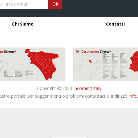
OK
Chi Siamo
Contatti
Copyright
2023
Incoming Italy
nostro portale: per suggerimenti o problemi contattaci all’indirizzo
info