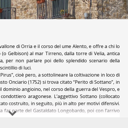
vallone di Orria e il corso del fiume Alento, e offre a chi lo
(o Gelbison) al mar Tirreno, dalla torre di Velia, antica
a, per non parlare poi dello splendido scenario della
intillio di luci.
irus”, cioè pero, a sottolineare la coltivazione in loco di
to Onciario (1752) si trova citato “Perito di Sottano”, in
e il dominio angioino, nel corso della guerra del Vespro, e
n condottiero aragonese. L’aggettivo Sottano (collocato
ato costruito, in seguito, più in alto per motivi difensivi.
a far parte del Gastaldato Longobardo, poi con l’arrivo
ducati Perito, (insieme a Novi, Gioi, Magliano, Cuccaro e
 pertanto lo Stato di Gioi. Ed è proprio da un apprezzo