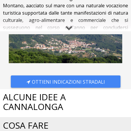
Montano, affacciato sul mare con una naturale vocazione
turistica supportata dalle tante manifestazioni di natura
culturale, agro-alimentare e commerciale che si
susseguono nel corso dell'anno per concludersi
nell'evento “Fiera della Frecagnola” che, ogni anno,
ospita decine di migliaia di visitatori attratti dalla
ricchezza dell'offerta e dal fascino dei luoghi.
Il centro storico si snoda intorno alle antiche strutture
gentilizie a forma di croce e conserva il fascino antico di
suggestivi vicoli e antichi portali.
Alle spalle del Borgo antico i boschi di castagni e di
OTTIENI INDICAZIONI STRADALI
querce (a ridosso dei quali sono state fatti ritrovamenti
archeologici di epoca paleolitica), e l'incontaminata
ALCUNE IDEE A
faggeta che si estende fin oltre i 1000 metri di quota.
CANNALONGA
Ad arricchire il paesaggio, due invasi realizzati a scopo
irriguo: il “Lago Carmine”, che si estende fra due colline
ricoperte di macchia mediterranea, e il piccolo “Nocellito”,
COSA FARE
limpido specchio d'acqua immerso nel verde di un