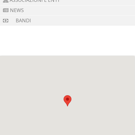
ASSOCIAZIONI E ENTI
usi di Capograssi.
NEWS
La prima notizia di Capograssi è del 1113 e del feudo
BANDI
facevano parte Serramezzana e Castegneta. Tale feudo,
durante il periodo normanno, fu un esempio di
organizzazione, fondato su precisi jussi (diritti) e ampi
usi civici, come quello che riguardava l’uso dei mulini e dei
grossi tini di pietra per la pigiatura dell’uva.
Tratto dalla guida "Viaggio tra le Meraviglie della
Campania" - Annangelo Sacco Editore