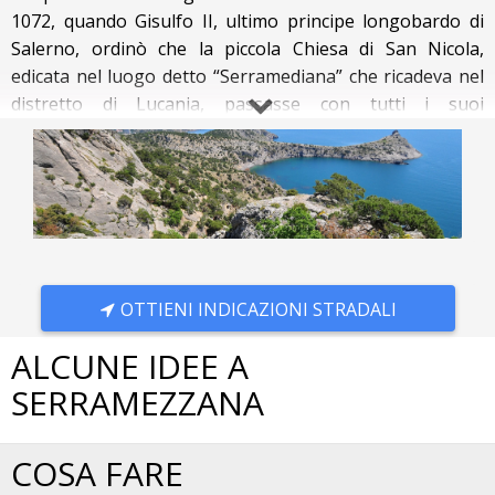
1072, quando Gisulfo II, ultimo principe longobardo di
Salerno, ordinò che la piccola Chiesa di San Nicola,
edificata nel luogo detto “Serramediana” che ricadeva nel
distretto di Lucania, passasse con tutti i suoi
possedimenti sotto la giurisdizione della Badia di Cava. In
quella data, però, sul monte Castelluccio già sorgeva una
grande città: probabilmente si trattava di Petilia, la
capitale della Lucania.
L’anno successivo alla donazione di Gisulfo II, la Chiesa di
San Nicola era stata elevata a monastero e la Badia di
Cava ebbe conferma del possesso di questo monastero e
OTTIENI INDICAZIONI STRADALI
di tutto il villaggio nella successiva epoca normanna,
prima dai Duchi di Puglia e, successivamente, dai
ALCUNE IDEE A
Sanseverino, quando questi ultimi divennero i feudatari
SERRAMEZZANA
di gran parte delle terre del vecchio distretto della
Lucania.
Durante la guerra del Vespro (1282 – 1302), il villaggio fu
COSA FARE
completamente distrutto, il centro fu poi ricostruito e la