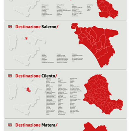
Numerosi rifugi di pastori a pianta circolare e costruiti
con blocchi squadrati di pietra nera sono le tracce più
appariscenti dell’antica civiltà agropastorale iblea.