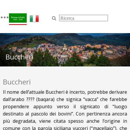
Toggle
navigation
Buccheri
Buccheri
Il nome dell’attuale Buccheri è incerto, potrebbe derivare
dall’arabo ???? (baqara) che significa “vacca” che farebbe
propendere appunto verso il significato di “luogo
destinato al pascolo dei bovini”. Con pertinenza ancora
più degradata, viene citata spesso anche l’origine in
comune con la parola siciliana vucceri (“macellaio”), che