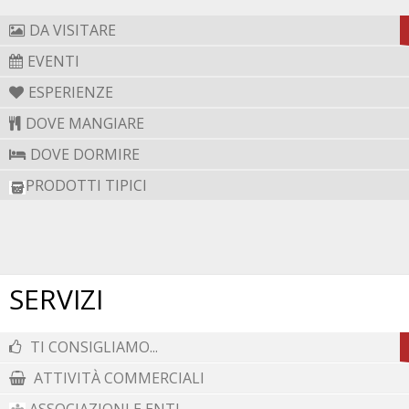
d’Italia, contribuendo, anche con gravi perdite, alla
DA VISITARE
libertà e al miglioramento del Mezzogiorno. Castiglione
EVENTI
diventa Comune autonomo con Regio Decreto n° 190 del
29 Marzo 1946.
ESPERIENZE
DOVE MANGIARE
Tratto dalla guida "Viaggio tra le Meraviglie della
DOVE DORMIRE
Campania" - Annangelo Sacco Editore
PRODOTTI TIPICI
SERVIZI
TI CONSIGLIAMO...
ATTIVITÀ COMMERCIALI