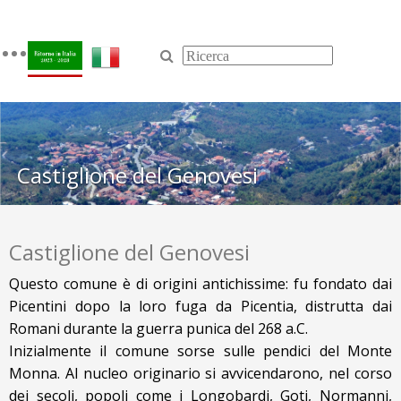
Toggle
navigation
Castiglione del Genovesi
Castiglione del Genovesi
Questo comune è di origini antichissime: fu fondato dai
Picentini dopo la loro fuga da Picentia, distrutta dai
Romani durante la guerra punica del 268 a.C.
Inizialmente il comune sorse sulle pendici del Monte
Monna. Al nucleo originario si avvicendarono, nel corso
dei secoli, popoli come i Longobardi, Goti, Normanni,