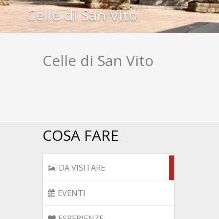
Celle di San Vito
Celle di San Vito
ALCUNE IDEE A CELLE DI
COSA FARE
DA VISITARE
EVENTI
ESPERIENZE