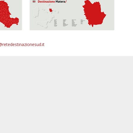
@retedestinazionesud.it