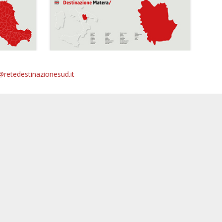
@retedestinazionesud.it