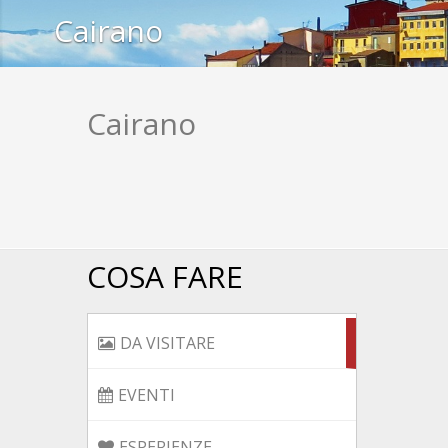
Cairano
Cairano
ALCUNE IDEE A CAIRANO
COSA FARE
DA VISITARE
EVENTI
ESPERIENZE