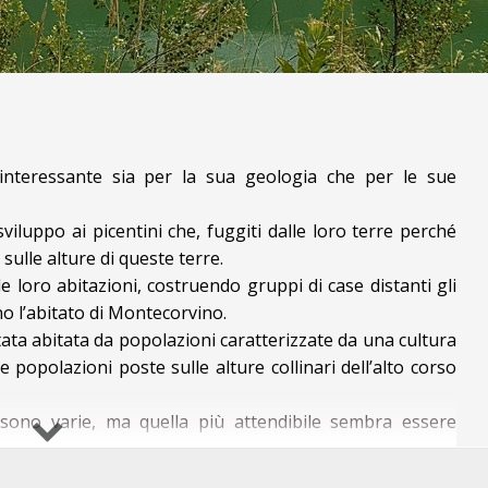
teressante sia per la sua geologia che per le sue
iluppo ai picentini che, fuggiti dalle loro terre perché
sulle alture di queste terre.
 loro abitazioni, costruendo gruppi di case distanti gli
no l’abitato di Montecorvino.
è stata abitata da popolazioni caratterizzate da una cultura
popolazioni poste sulle alture collinari dell’alto corso
 sono varie, ma quella più attendibile sembra essere
in virtù del suo particolare carattere vulcanico, visto che
ORVINO PUGLIANO
s. Ancora oggi si trovano nel comune acque sulfuree e