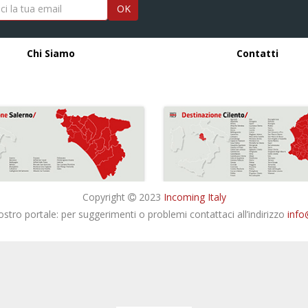
OK
Chi Siamo
Contatti
Copyright
2023
Incoming Italy
nostro portale: per suggerimenti o problemi contattaci all’indirizzo
info