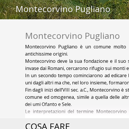
Montecorvino Pugliano
Montecorvino Pugliano
Montecorvino Pugliano è un comune molto in
antichissime origini.
Montecorvino deve la sua fondazione e il suo sv
invase dai Romani, cercarono rifugio sui monti e 
In un secondo tempo cominciarono ad edificare le
uni dagli altri ma che, nel loro insieme, formaro
Fin dagli inizi dell’VIII sec. a.C., Montecorvino 
comune ed omogenea, simile a quella delle altre 
dei fiumi Ofanto e Sele.
Le interpretazioni del termine Montecorvino
l’appellativo che i semiti diedero al territorio 
ALCUNE IDEE A MONTEC
COSA FARE
presentava screpolature con esalazioni di ga