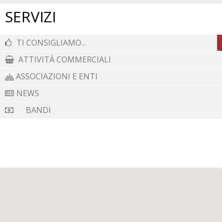
durante il periodo normanno, appartenne alla Contea di
SERVIZI
Frigento e fu amministrata a lungo dai Gesualdo. Nel
1672 il tenimento di Fontanarosa fu acquistato dalla
TI CONSIGLIAMO...
famiglia Tocco di Montemiletto, che la tennero fino alla
ATTIVITÀ COMMERCIALI
caduta del feudalesimo.
ASSOCIAZIONI E ENTI
Fontanarosa dista 11 km dall'autostrada A 16 Napoli-
NEWS
Bari, con uscita al casello di Grottaminarda. Proseguendo
BANDI
per la S.S.164 essa è raggiungibile anche mediante
autobus di autolinee Fontanarosa-Avellino, con
collegamenti per Avellino o per Grottaminarda.